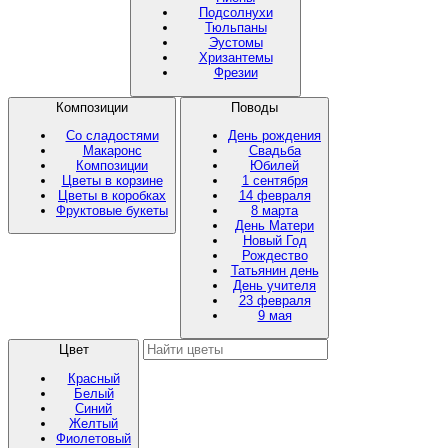
Подсолнухи
Тюльпаны
Эустомы
Хризантемы
Фрезии
Композиции
Поводы
Со сладостями
День рождения
Макаронс
Свадьба
Композиции
Юбилей
Цветы в корзине
1 сентября
Цветы в коробках
14 февраля
Фруктовые букеты
8 марта
День Матери
Новый Год
Рождество
Татьянин день
День учителя
23 февраля
9 мая
Цвет
Красный
Белый
Синий
Желтый
Фиолетовый