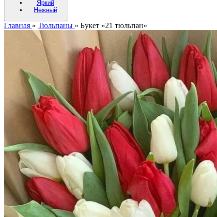
Яркий
Нежный
Главная
»
Тюльпаны
»
Букет «21 тюльпан»