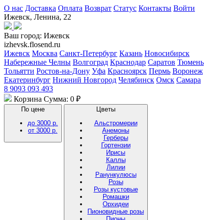
О нас
Доставка
Оплата
Возврат
Статус
Контакты
Войти
Ижевск, Ленина, 22
Ваш город:
Ижевск
izhevsk.flosend.ru
Ижевск
Москва
Санкт-Петербург
Казань
Новосибирск
Набережные Челны
Волгоград
Краснодар
Саратов
Тюмень
Тольятти
Ростов-на-Дону
Уфа
Красноярск
Пермь
Воронеж
Екатеринбург
Нижний Новгород
Челябинск
Омск
Самара
8 9093 093 493
Корзина
Сумма: 0 ₽
По цене
Цветы
до 3000 р.
Альстромерии
от 3000 р.
Анемоны
Герберы
Гортензии
Ирисы
Каллы
Лилии
Ранункулюсы
Розы
Розы кустовые
Ромашки
Орхидеи
Пионовидные розы
Пионы