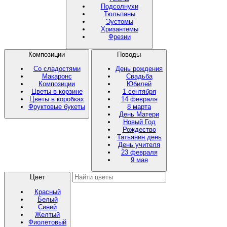
Подсолнухи
Тюльпаны
Эустомы
Хризантемы
Фрезии
Композиции
Поводы
Со сладостями
День рождения
Макаронс
Свадьба
Композиции
Юбилей
Цветы в корзине
1 сентября
Цветы в коробках
14 февраля
Фруктовые букеты
8 марта
День Матери
Новый Год
Рождество
Татьянин день
День учителя
23 февраля
9 мая
Цвет
Красный
Белый
Синий
Желтый
Фиолетовый