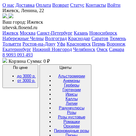
О нас
Доставка
Оплата
Возврат
Статус
Контакты
Войти
Ижевск, Ленина, 22
Ваш город:
Ижевск
izhevsk.flosend.ru
Ижевск
Москва
Санкт-Петербург
Казань
Новосибирск
Набережные Челны
Волгоград
Краснодар
Саратов
Тюмень
Тольятти
Ростов-на-Дону
Уфа
Красноярск
Пермь
Воронеж
Екатеринбург
Нижний Новгород
Челябинск
Омск
Самара
8 9093 093 493
Корзина
Сумма: 0 ₽
По цене
Цветы
до 3000 р.
Альстромерии
от 3000 р.
Анемоны
Герберы
Гортензии
Ирисы
Каллы
Лилии
Ранункулюсы
Розы
Розы кустовые
Ромашки
Орхидеи
Пионовидные розы
Пионы