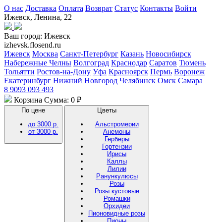
О нас
Доставка
Оплата
Возврат
Статус
Контакты
Войти
Ижевск, Ленина, 22
Ваш город:
Ижевск
izhevsk.flosend.ru
Ижевск
Москва
Санкт-Петербург
Казань
Новосибирск
Набережные Челны
Волгоград
Краснодар
Саратов
Тюмень
Тольятти
Ростов-на-Дону
Уфа
Красноярск
Пермь
Воронеж
Екатеринбург
Нижний Новгород
Челябинск
Омск
Самара
8 9093 093 493
Корзина
Сумма: 0 ₽
По цене
Цветы
до 3000 р.
Альстромерии
от 3000 р.
Анемоны
Герберы
Гортензии
Ирисы
Каллы
Лилии
Ранункулюсы
Розы
Розы кустовые
Ромашки
Орхидеи
Пионовидные розы
Пионы