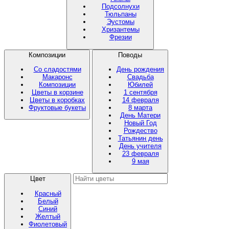
Подсолнухи
Тюльпаны
Эустомы
Хризантемы
Фрезии
Композиции
Поводы
Со сладостями
День рождения
Макаронс
Свадьба
Композиции
Юбилей
Цветы в корзине
1 сентября
Цветы в коробках
14 февраля
Фруктовые букеты
8 марта
День Матери
Новый Год
Рождество
Татьянин день
День учителя
23 февраля
9 мая
Цвет
Красный
Белый
Синий
Желтый
Фиолетовый