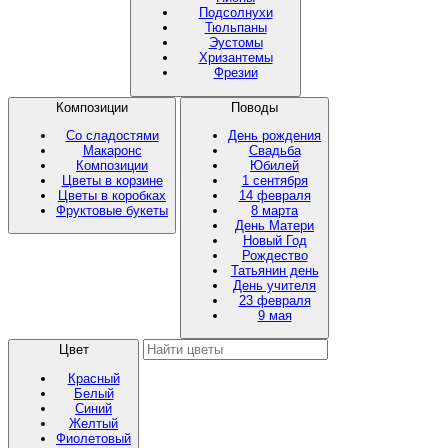
Подсолнухи
Тюльпаны
Эустомы
Хризантемы
Фрезии
Композиции
Поводы
Со сладостями
День рождения
Макаронс
Свадьба
Композиции
Юбилей
Цветы в корзине
1 сентября
Цветы в коробках
14 февраля
Фруктовые букеты
8 марта
День Матери
Новый Год
Рождество
Татьянин день
День учителя
23 февраля
9 мая
Цвет
Красный
Белый
Синий
Желтый
Фиолетовый