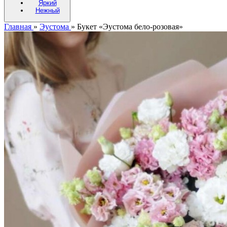
Яркий
Нежный
Главная
»
Эустома
»
Букет «Эустома бело-розовая»