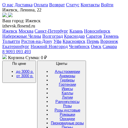
О нас
Доставка
Оплата
Возврат
Статус
Контакты
Войти
Ижевск, Ленина, 22
Ваш город:
Ижевск
izhevsk.flosend.ru
Ижевск
Москва
Санкт-Петербург
Казань
Новосибирск
Набережные Челны
Волгоград
Краснодар
Саратов
Тюмень
Тольятти
Ростов-на-Дону
Уфа
Красноярск
Пермь
Воронеж
Екатеринбург
Нижний Новгород
Челябинск
Омск
Самара
8 9093 093 493
Корзина
Сумма: 0 ₽
По цене
Цветы
до 3000 р.
Альстромерии
от 3000 р.
Анемоны
Герберы
Гортензии
Ирисы
Каллы
Лилии
Ранункулюсы
Розы
Розы кустовые
Ромашки
Орхидеи
Пионовидные розы
Пионы