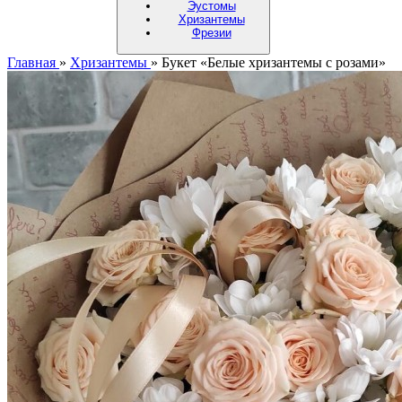
Эустомы
Хризантемы
Фрезии
Главная
»
Хризантемы
»
Букет «Белые хризантемы с розами»