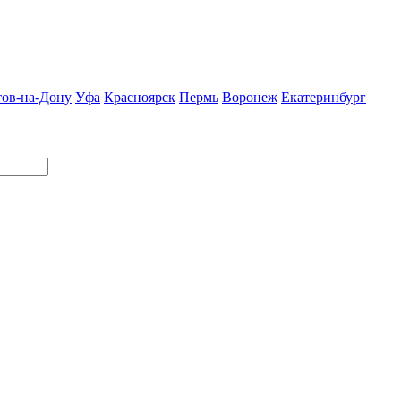
тов-на-Дону
Уфа
Красноярск
Пермь
Воронеж
Екатеринбург