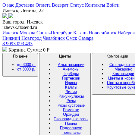
О нас
Доставка
Оплата
Возврат
Статус
Контакты
Войти
Ижевск, Ленина, 22
Ваш город:
Ижевск
izhevsk.flosend.ru
Ижевск
Москва
Санкт-Петербург
Казань
Новосибирск
Набере
Нижний Новгород
Челябинск
Омск
Самара
8 9093 093 493
Корзина
Сумма: 0 ₽
По цене
Цветы
Композиции
до 3000 р.
Альстромерии
Со сладостя
от 3000 р.
Анемоны
Макаронс
Герберы
Композиции
Гортензии
Цветы в корзи
Ирисы
Цветы в короб
Каллы
Фруктовые бук
Лилии
Ранункулюсы
Розы
Розы кустовые
Ромашки
Орхидеи
Пионовидные розы
Пионы
Подсолнухи
Тюльпаны