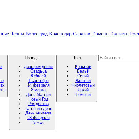
жные Челны
Волгоград
Краснодар
Саратов
Тюмень
Тольятти
Рос
Поводы
Цвет
ми
День рождения
Красный
Свадьба
Белый
Юбилей
Синий
не
1 сентября
Желтый
ках
14 февраля
Фиолетовый
еты
8 марта
Яркий
День Матери
Нежный
Новый Год
Рождество
Татьянин день
День учителя
23 февраля
9 мая