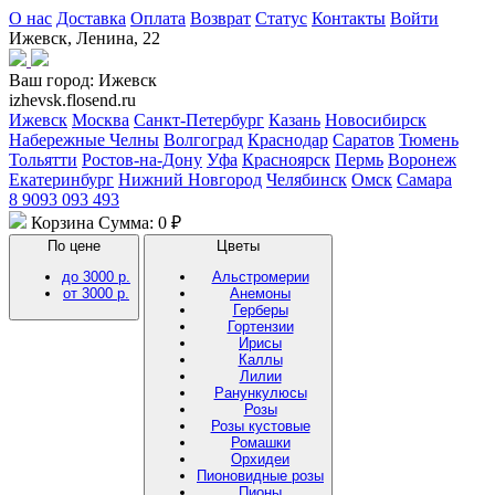
О нас
Доставка
Оплата
Возврат
Статус
Контакты
Войти
Ижевск, Ленина, 22
Ваш город:
Ижевск
izhevsk.flosend.ru
Ижевск
Москва
Санкт-Петербург
Казань
Новосибирск
Набережные Челны
Волгоград
Краснодар
Саратов
Тюмень
Тольятти
Ростов-на-Дону
Уфа
Красноярск
Пермь
Воронеж
Екатеринбург
Нижний Новгород
Челябинск
Омск
Самара
8 9093 093 493
Корзина
Сумма: 0 ₽
По цене
Цветы
до 3000 р.
Альстромерии
от 3000 р.
Анемоны
Герберы
Гортензии
Ирисы
Каллы
Лилии
Ранункулюсы
Розы
Розы кустовые
Ромашки
Орхидеи
Пионовидные розы
Пионы