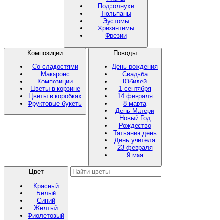
Подсолнухи
Тюльпаны
Эустомы
Хризантемы
Фрезии
Композиции
Поводы
Со сладостями
День рождения
Макаронс
Свадьба
Композиции
Юбилей
Цветы в корзине
1 сентября
Цветы в коробках
14 февраля
Фруктовые букеты
8 марта
День Матери
Новый Год
Рождество
Татьянин день
День учителя
23 февраля
9 мая
Цвет
Красный
Белый
Синий
Желтый
Фиолетовый