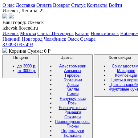
О нас
Доставка
Оплата
Возврат
Статус
Контакты
Войти
Ижевск, Ленина, 22
Ваш город:
Ижевск
izhevsk.flosend.ru
Ижевск
Москва
Санкт-Петербург
Казань
Новосибирск
Набере
Нижний Новгород
Челябинск
Омск
Самара
8 9093 093 493
Корзина
Сумма: 0 ₽
По цене
Цветы
Композиции
до 3000 р.
Альстромерии
Со сладостя
от 3000 р.
Анемоны
Макаронс
Герберы
Композиции
Гортензии
Цветы в корзи
Ирисы
Цветы в короб
Каллы
Фруктовые бук
Лилии
Ранункулюсы
Розы
Розы кустовые
Ромашки
Орхидеи
Пионовидные розы
Пионы
Подсолнухи
Тюльпаны