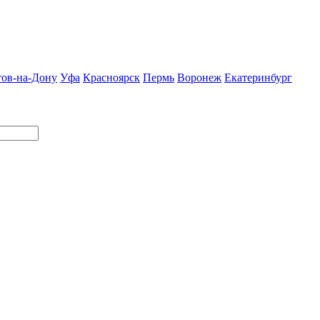
тов-на-Дону
Уфа
Красноярск
Пермь
Воронеж
Екатеринбург