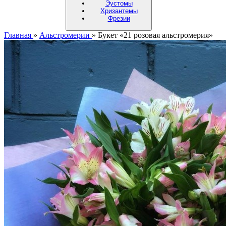
Эустомы
Хризантемы
Фрезии
Главная
»
Альстромерии
»
Букет «21 розовая альстромерия»