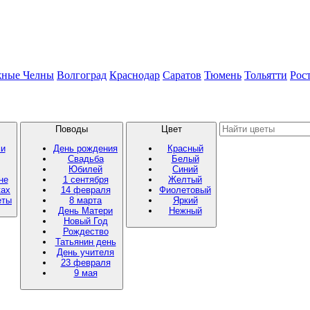
жные Челны
Волгоград
Краснодар
Саратов
Тюмень
Тольятти
Рос
Поводы
Цвет
ми
День рождения
Красный
Свадьба
Белый
Юбилей
Синий
не
1 сентября
Желтый
ках
14 февраля
Фиолетовый
еты
8 марта
Яркий
День Матери
Нежный
Новый Год
Рождество
Татьянин день
День учителя
23 февраля
9 мая