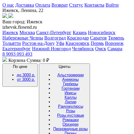
О нас
Доставка
Оплата
Возврат
Статус
Контакты
Войти
Ижевск, Ленина, 22
Ваш город:
Ижевск
izhevsk.flosend.ru
Ижевск
Москва
Санкт-Петербург
Казань
Новосибирск
Набережные Челны
Волгоград
Краснодар
Саратов
Тюмень
Тольятти
Ростов-на-Дону
Уфа
Красноярск
Пермь
Воронеж
Екатеринбург
Нижний Новгород
Челябинск
Омск
Самара
8 9093 093 493
Корзина
Сумма: 0 ₽
По цене
Цветы
до 3000 р.
Альстромерии
от 3000 р.
Анемоны
Герберы
Гортензии
Ирисы
Каллы
Лилии
Ранункулюсы
Розы
Розы кустовые
Ромашки
Орхидеи
Пионовидные розы
Пионы