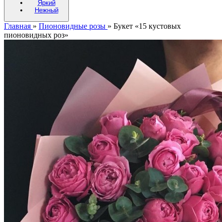
Яркий
Нежный
Главная
»
Пионовидные розы
»
Букет «15 кустовых
пионовидных роз»