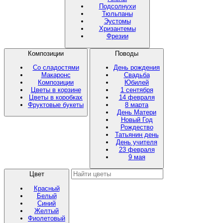
Подсолнухи
Тюльпаны
Эустомы
Хризантемы
Фрезии
Композиции
Поводы
Со сладостями
День рождения
Макаронс
Свадьба
Композиции
Юбилей
Цветы в корзине
1 сентября
Цветы в коробках
14 февраля
Фруктовые букеты
8 марта
День Матери
Новый Год
Рождество
Татьянин день
День учителя
23 февраля
9 мая
Цвет
Красный
Белый
Синий
Желтый
Фиолетовый